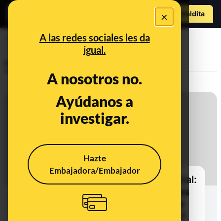
Hazte Maldit
×
o
Abrir menú
A las redes sociales les da
reconocimiento facial
igual.
Prebunking
A nosotros no.
Ayúdanos a
investigar.
Hazte
Embajadora/Embajador
Proctoring con inteligencia artificial:
¿qué dice la ley sobre los sistemas
que utilizan reconocimiento facial
para supervisar exámenes online?