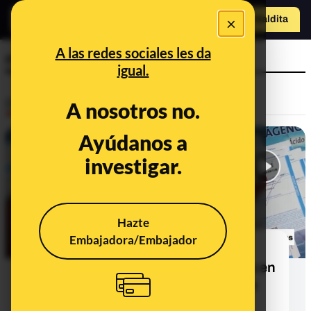
×
o
Hazte Maldit
Abrir menú
a
A las redes sociales les da
recetas
igual.
Desinfo
A nosotros no.
Ayúdanos a
CONTEXTO
investigar.
Hazte
Embajadora/Embajador
Qué sabemos del vídeo de un
farmacéutico sobre los descuentos en
medicamentos que supuestamente
tienen los marroquíes