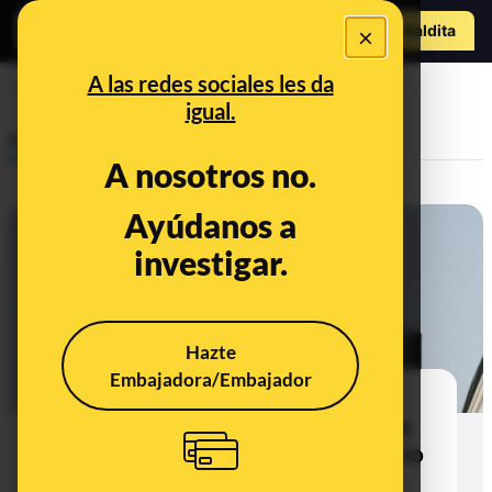
Hazte Maldit
×
a
Abrir menú
A las redes sociales les da
razas
igual.
Prebunking
A nosotros no.
Ayúdanos a
investigar.
Hazte
Embajadora/Embajador
Si en el ser humano las razas no
existen, ¿de dónde sale la idea de
que "los negros son más altos pero
nadan peor"?