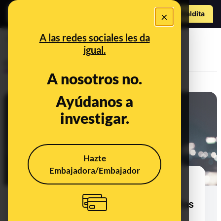
Hazte Maldit
×
a
Abrir menú
A las redes sociales les da
pueblos
igual.
Control del poder
A nosotros no.
Ayúdanos a
investigar.
Hazte
Embajadora/Embajador
El año de la pandemia vació las
grandes ciudades: en 2020
perdieron población y las pequeñas
crecieron