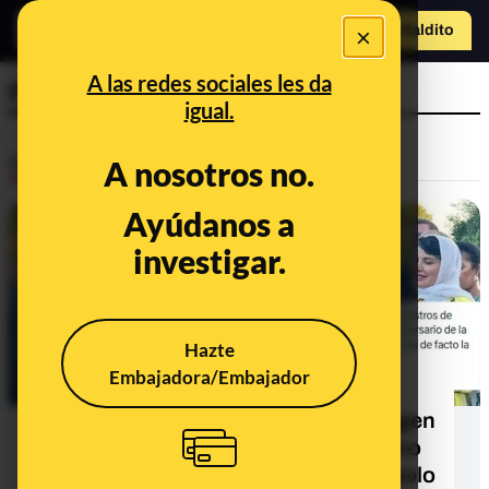
×
Hazte Maldit
o
Abrir menú
A las redes sociales les da
PSOE
igual.
Desinfo
A nosotros no.
Ayúdanos a
ALERTA
investigar.
Hazte
Embajadora/Embajador
"Ministros del PSOE de fiesta en la
embajada de Marruecos": esta imagen
es de la celebración del Día del Trono
de 2025 y en 2026, a 3 de agosto, solo