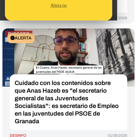
hay imágenes de Luis Planas
Ahora no
DESINFO
31/07/2026
ALERTA
Cuidado con los contenidos sobre
que Anas Hazeb es "el secretario
general de las Juventudes
Socialistas": es secretario de Empleo
en las juventudes del PSOE de
Granada
DESINFO
01/08/2026