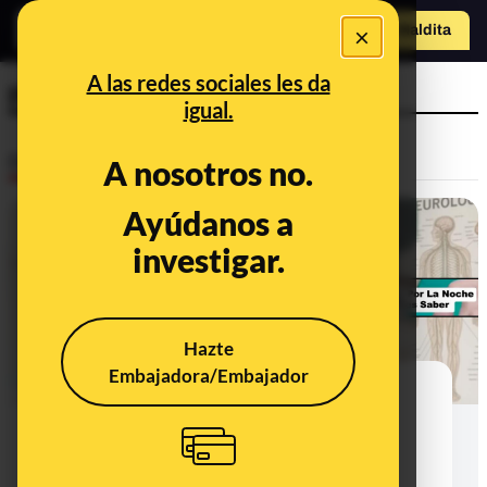
×
Hazte Maldit
a
Abrir menú
A las redes sociales les da
pseudotratamiento
igual.
Desinfo
A nosotros no.
Ayúdanos a
ALERTA
investigar.
Hazte
Embajadora/Embajador
No hay ninguna evidencia de que
aplicar vaselina en el ombligo
suponga beneficios para la salud
general