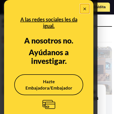
×
Hazte Maldit
a
Abrir menú
A las redes sociales les da
Primark
igual.
Desinfo
A nosotros no.
Ayúdanos a
investigar.
Hazte
Embajadora/Embajador
No, Primark no está regalando vales
de 500 euros por la reapertura de sus
tiendas tras la cuarentena por el
coronavirus