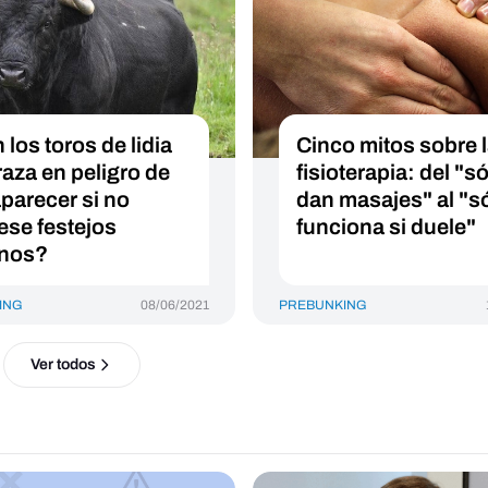
los toros de lidia
Cinco mitos sobre 
raza en peligro de
fisioterapia: del "s
parecer si no
dan masajes" al "s
ese festejos
funciona si duele"
inos?
ING
08/06/2021
PREBUNKING
Ver todos