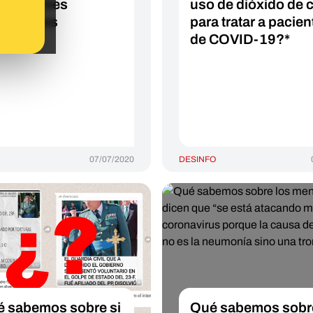
estar a tres
uso de dióxido de c
untas: es
para tratar a pacien
shing'
de COVID-19?*
07/07/2020
DESINFO
 sabemos sobre si
Qué sabemos sobre