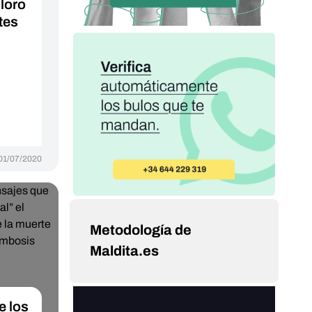
loro
tes
01/07/2020
Metodología de
Maldita.es
 los