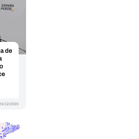
va de
a
ho
ce
24/12/2020