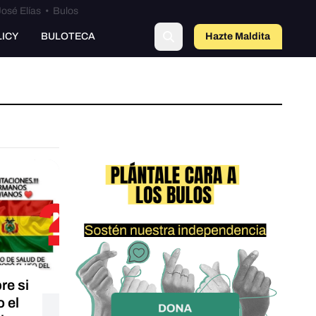
osé Elías
•
Bulos
o
LICY
BULOTECA
Hazte Maldit
a
e si
 el