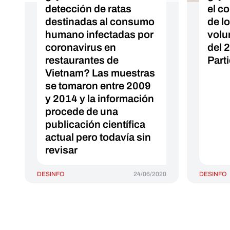
detección de ratas
el c
destinadas al consumo
de l
humano infectadas por
volu
coronavirus en
del 2
restaurantes de
Part
Vietnam? Las muestras
se tomaron entre 2009
y 2014 y la información
procede de una
publicación científica
actual pero todavía sin
revisar
DESINFO
24/06/2020
DESINFO