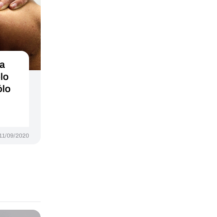
la
ólo
ólo
11/09/2020