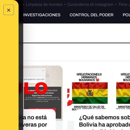
Bulos Ceuta
•
Limpieza de montes
•
Curanderos IA Instagram
•
Timo J
×
UNKING
INVESTIGACIONES
CONTROL DEL PODER
PO
Coca-Cola no está
¿Qué sabemos sobr
lando neveras por
Bolivia ha aprobado