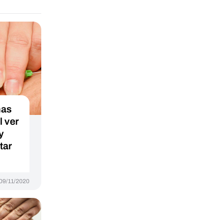
nas
 ver
y
tar
09/11/2020