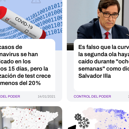
casos de
Es falso que la cur
navirus se han
la segunda ola hay
icado en los
caído durante "oc
os 15 días, pero la
semanas" como di
zación de test crece
Salvador Illa
 menos del 20%
 DEL PODER
14/01/2021
CONTROL DEL PODER