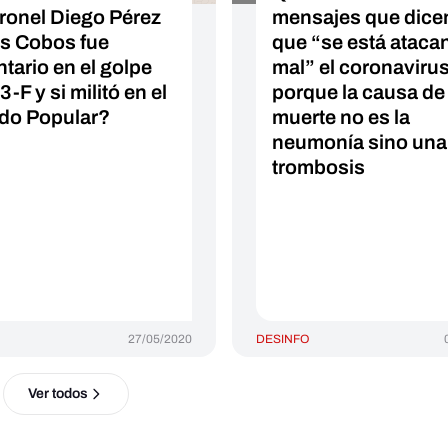
oronel Diego Pérez
mensajes que dice
os Cobos fue
que “se está ataca
ntario en el golpe
mal” el coronaviru
3-F y si militó en el
porque la causa de 
ido Popular?
muerte no es la
neumonía sino una
trombosis
27/05/2020
DESINFO
Ver todos