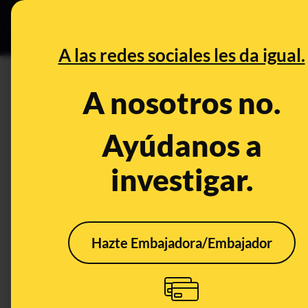
Grupos Ceuta
•
DESINFO
PREB
A las redes sociales les da igual.
preguntas
A nosotros no.
Desinfo
Ayúdanos a
investigar.
Hazte Embajadora/Embajador
La Organización
No, 
Mundial de la Salud no
rega