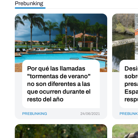
Prebunking
Por qué las llamadas
Desi
"tormentas de verano"
sobr
no son diferentes a las
pres
que ocurren durante el
Espa
resto del año
resp
PREBUNKING
24/06/2021
PREBUNK