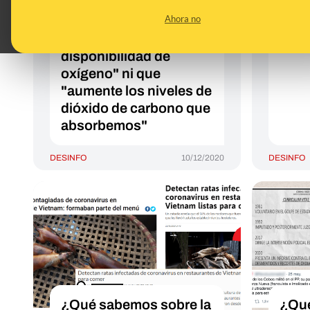
ha afirmado que usar
cont
Ahora no
mascarilla al hacer
preg
deporte "disminuya la
'phi
disponibilidad de
oxígeno" ni que
"aumente los niveles de
dióxido de carbono que
absorbemos"
DESINFO
10/12/2020
DESINFO
¿Qué sabemos sobre la
¿Qué