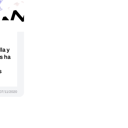
la y
s ha
s
07/11/2020