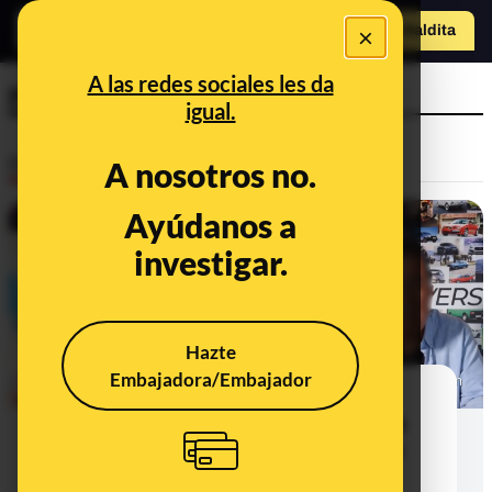
×
o
Hazte Maldit
Abrir menú
a
A las redes sociales les da
precios
igual.
Desinfo
A nosotros no.
Ayúdanos a
CONTEXTO
investigar.
Hazte
Embajadora/Embajador
Qué sabemos sobre el stock de
petróleo de España y el precio de la
gasolina que viene del Estrecho de
Ormuz