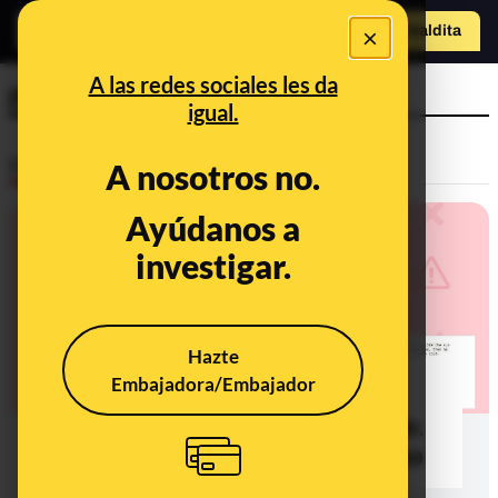
×
Hazte Maldit
a
Abrir menú
A las redes sociales les da
plagio
igual.
Desinfo
A nosotros no.
Ayúdanos a
investigar.
Hazte
Embajadora/Embajador
No, Amber Heard no ha plagiado
frases de la película ‘El talento de Mr.
Ripley’ en el juicio con Johnny Depp