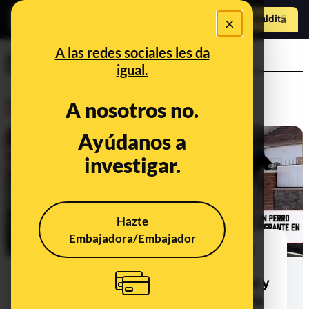
×
Hazte Maldit
o
Abrir menú
A las redes sociales les da
perros
igual.
Desinfo
A nosotros no.
Ayúdanos a
FALSO
investigar.
Hazte
Embajadora/Embajador
No, este vídeo no muestra un perro
expulsando de una casa a un
"inmigrante" en Ceuta: es en Murcia y
se grabó antes de la crisis migratoria