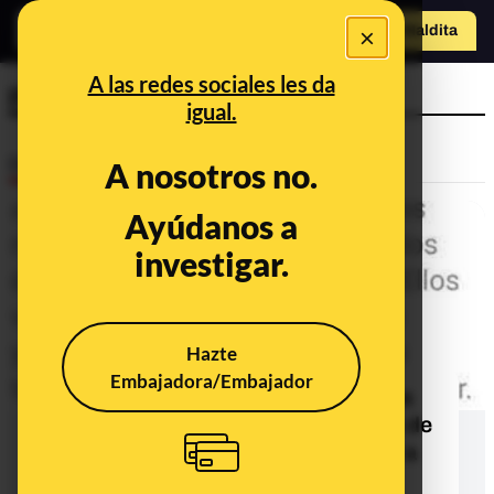
o
×
Hazte Maldit
a
Abrir menú
A las redes sociales les da
periodismo
igual.
Desinfo
A nosotros no.
Ayúdanos a
investigar.
Hazte
Embajadora/Embajador
No, Elisa Beni no ha tuiteado que es
"intolerante" defender la expulsión de
"unos niños inocentes" por "violar a
una chica"