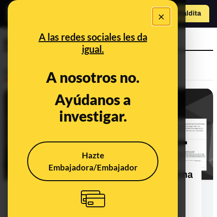
×
o
Hazte Maldit
a
Abrir menú
A las redes sociales les da
pedófilo
igual.
Desinfo
A nosotros no.
Ayúdanos a
investigar.
Hazte
Embajadora/Embajador
La teoría de la conspiración que afirma
que Tim Walz es un pedófilo y que
abusó de un menor cuando era
profesor