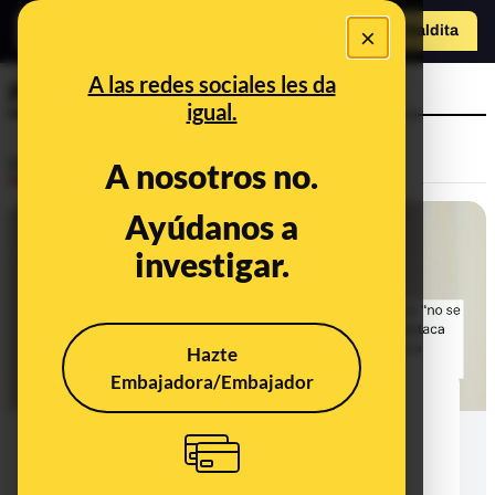
×
Hazte Maldit
a
Abrir menú
A las redes sociales les da
Patxi López
igual.
Desinfo
A nosotros no.
Ayúdanos a
FALSO
investigar.
Hazte
Embajadora/Embajador
No, Zapatero no es "el único
presidente sin ningún ministro
imputado": Blanco fue imputado
mientras era ministro y Álvarez y