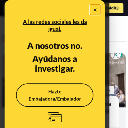
Hazte Maldit
×
o
Abrir menú
A las redes sociales les da
Partido Popular
igual.
Desinfo
A nosotros no.
Ayúdanos a
investigar.
Hazte
Embajadora/Embajador
No, Feijóo no está borracho en este
vídeo de la fiesta del albariño: está
ralentizado