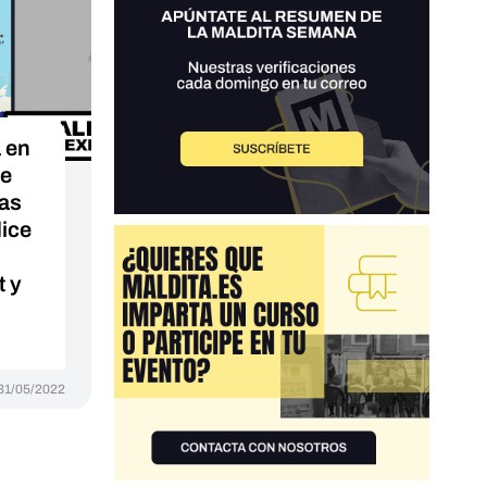
 en
de
tas
dice
t y
31/05/2022