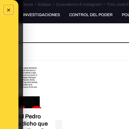
euta
•
Bulos Ceuta
•
Eclipse
•
Curanderos IA Instagram
•
Timo José E
×
UNKING
INVESTIGACIONES
CONTROL DEL PODER
PO
el coronel Pedro
s no ha dicho que