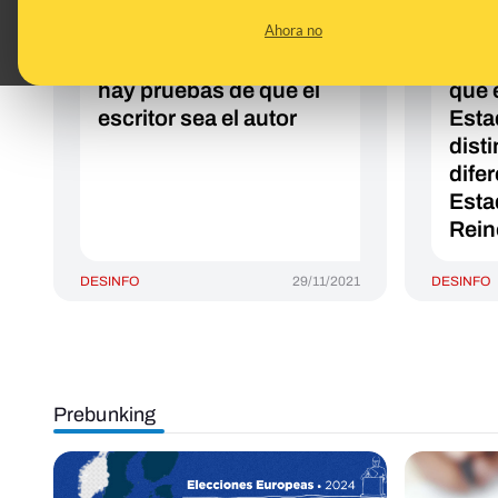
Pérez-Reverte con un
el p
Ahora no
texto titulado "un país
es q
bananero" del que no
Guar
hay pruebas de que el
que e
escritor sea el autor
Esta
disti
dife
Esta
Rein
DESINFO
29/11/2021
DESINFO
Prebunking