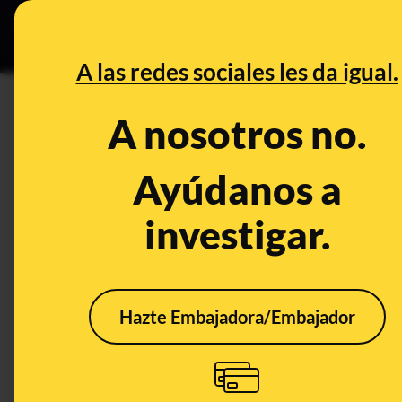
Especial C
DESINFO
PREB
A las redes sociales les da igual.
País
A nosotros no.
Desinfo
Ayúdanos a
investigar.
Hazte Embajadora/Embajador
La imagen que mezcla
No, 
una declaración de
Baño