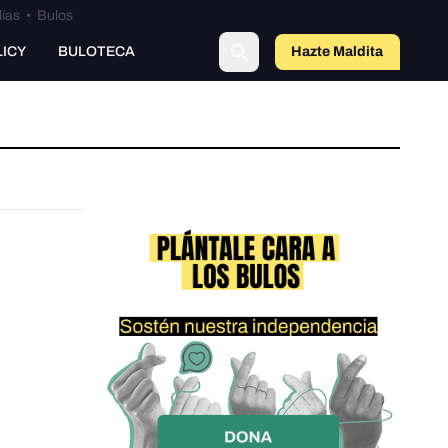
lías
•
Bulos
LICY
BULOTECA
Hazte Maldit
a