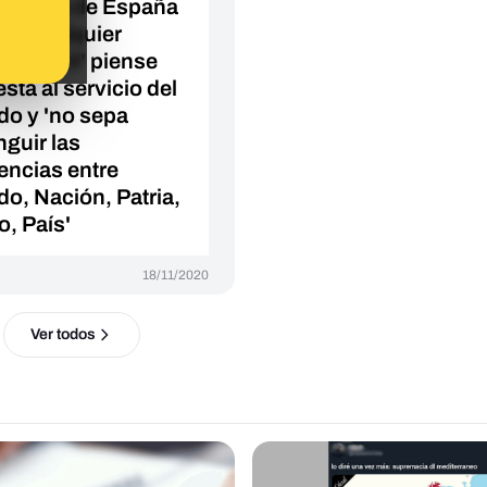
roblema de España
ue 'cualquier
dia Civil' piense
stá al servicio del
do y 'no sepa
nguir las
rencias entre
do, Nación, Patria,
o, País'
18/11/2020
Ver todos