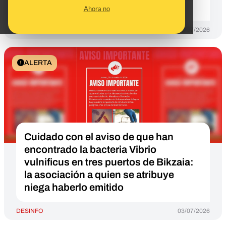
8 de julio de 2026
Ahora no
DESINFO
06/07/2026
ALERTA
Cuidado con el aviso de que han
encontrado la bacteria Vibrio
vulnificus en tres puertos de Bikzaia:
la asociación a quien se atribuye
niega haberlo emitido
DESINFO
03/07/2026