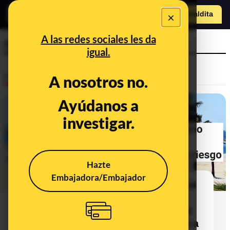
×
Hazte Maldit
o
Abrir menú
A las redes sociales les da
ola de calor
igual.
Desinfo
A nosotros no.
Ayúdanos a
ALERTA
investigar.
Hazte
Embajadora/Embajador
Cuidado con los contenidos sobre el
cierre de playas en España por la
bacteria Vibrio: Sanidad asegura no
haber recibido ninguna notificación a