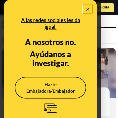
×
Hazte Maldit
o
Abrir menú
A las redes sociales les da
niñas
igual.
Desinfo
A nosotros no.
Ayúdanos a
FALSO
investigar.
Hazte
Embajadora/Embajador
No, este vídeo no muestra la boda
entre una niña y un hombre
musulmán: son padre e hija