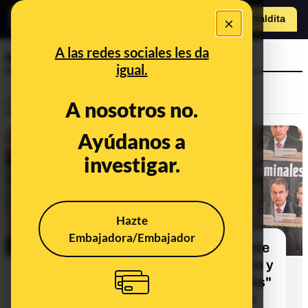
×
Hazte Maldit
a
Abrir menú
A las redes sociales les da
Nicolás Maduro
igual.
Desinfo
A nosotros no.
Ayúdanos a
CONTEXTO
investigar.
Hazte
Embajadora/Embajador
Qué sabemos sobre el cartel de Hazte
Oír con la cara de Sánchez, Zapatero y
Maduro junto a la palabra "criminales"
ubicado en una calle de Nueva York