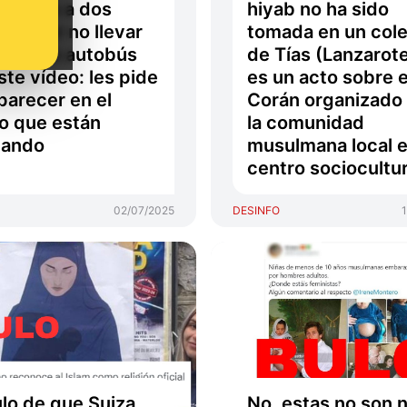
epando a dos
hiyab no ha sido
nes por no llevar
tomada en un cole
b en un autobús
de Tías (Lanzarote
ste vídeo: les pide
es un acto sobre e
parecer en el
Corán organizado
o que están
la comunidad
bando
musulmana local 
centro sociocultur
02/07/2025
DESINFO
ulo de que Suiza
No, estas no son 