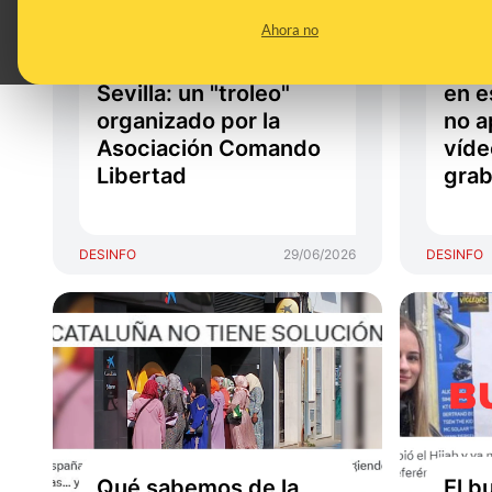
supuestamente
incr
Ahora no
musulmanas en el
jóve
Orgullo LGTBI de
hiya
Sevilla: un "troleo"
en e
organizado por la
no a
Asociación Comando
víde
Libertad
gra
DESINFO
29/06/2026
DESINFO
Qué sabemos de la
El b