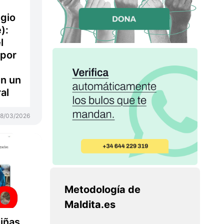
gio
):
l
 por
en un
al
18/03/2026
Metodología de
Maldita.es
niñas