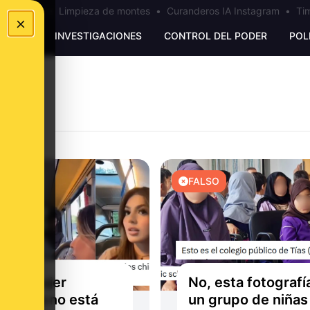
los Ceuta
•
Limpieza de montes
•
Curanderos IA Instagram
•
Tim
×
UNKING
INVESTIGACIONES
CONTROL DEL PODER
POL
O
FALSO
esta mujer
No, esta fotografí
lmana no está
un grupo de niñas