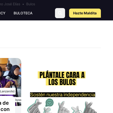
o José Elías
•
Bulos
ICY
BULOTECA
Hazte Maldit
a
a de
 con