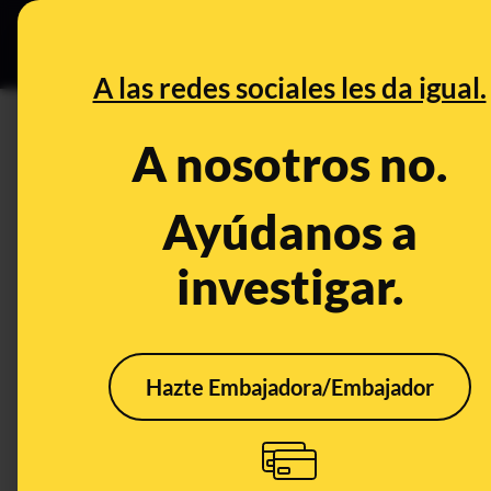
Especial Ceuta
•
Bu
DESINFO
PREB
A las redes sociales les da igual.
musulmanas
A nosotros no.
Desinfo
Ayúdanos a
investigar.
CONTEXTO
FALS
Hazte Embajadora/Embajador
El desfile de dos
No, 
mujeres
musu