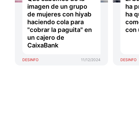
imagen de un grupo
ha p
de mujeres con hiyab
ha q
haciendo cola para
como
"cobrar la paguita" en
con 
un cajero de
CaixaBank
DESINFO
11/12/2024
DESINFO