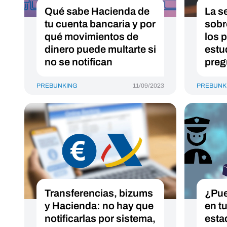
Qué sabe Hacienda de
La s
tu cuenta bancaria y por
sobr
qué movimientos de
los 
dinero puede multarte si
estu
no se notifican
preg
PREBUNKING
11/09/2023
PREBUNK
Transferencias, bizums
¿Pue
y Hacienda: no hay que
en t
notificarlas por sistema,
esta