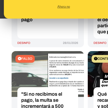
electrónicos
de V
Ahora no
advirtiendo de una
los 
multa pendiente de
no d
pago
el d
part
que 
DESINFO
28/01/2026
DESINFO
FALSO
CONT
"Si no recibimos el
Qué 
pago, la multa se
reca
incrementará a 500
y so