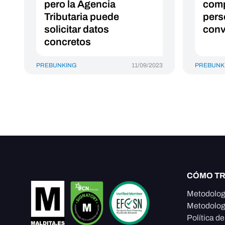
pero la Agencia
comp
Tributaria puede
pers
solicitar datos
conv
concretos
PREBUNKING
11/09/2023
PREBUNK
CÓMO T
Metodolog
Metodolog
Política d