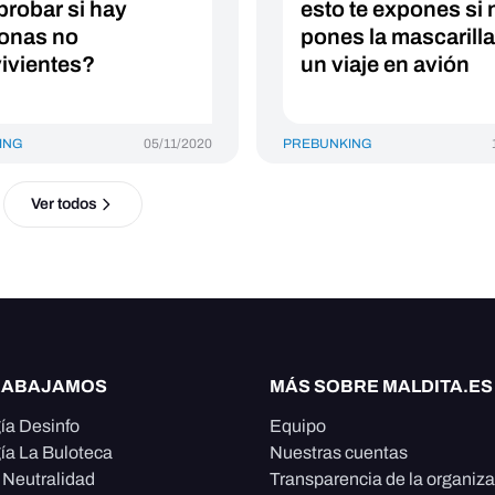
robar si hay
esto te expones si 
onas no
pones la mascarilla
ivientes?
un viaje en avión
ING
05/11/2020
PREBUNKING
Ver todos
RABAJAMOS
MÁS SOBRE MALDITA.ES
ía Desinfo
Equipo
ía La Buloteca
Nuestras cuentas
e Neutralidad
Transparencia de la organiz