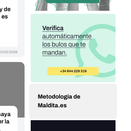
y de
 es
23/02/2026
Metodología de
Maldita.es
haya
r la
a