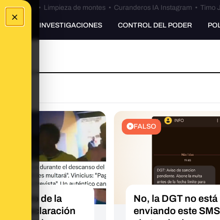
Bulos Ceuta
•
Limpieza de montes
•
Curanderos IA Instagram
•
Timo J
×
UNKING
INVESTIGACIONES
CONTROL DEL PODER
PO
TA
FALSO
ay rastro de la
No, la DGT no está
esta declaración
enviando este SMS