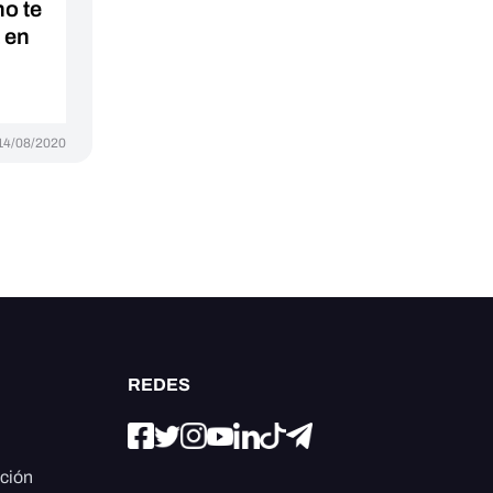
no te
 en
14/08/2020
REDES
ación