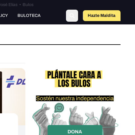
osé Elías
•
Bulos
LICY
BULOTECA
Hazte Maldit
a