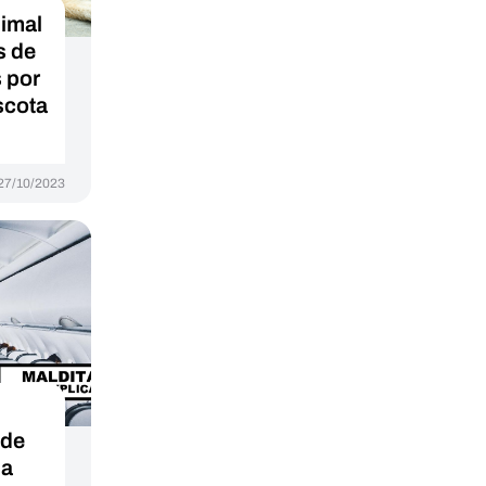
nimal
s de
 por
scota
27/10/2023
 de
 a