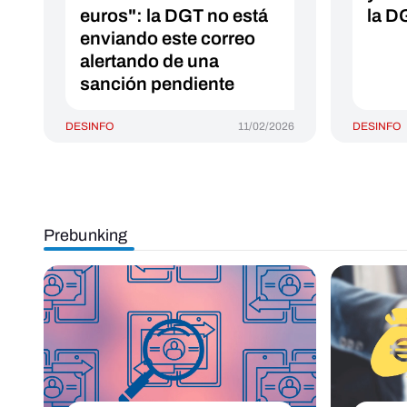
euros": la DGT no está
la D
enviando este correo
alertando de una
sanción pendiente
DESINFO
11/02/2026
DESINFO
Prebunking