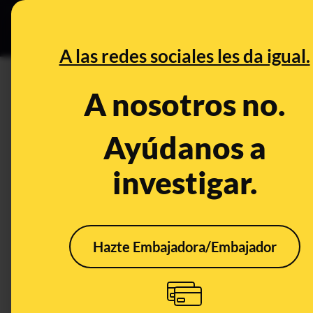
Grupos Ceuta
•
DESINFO
PREB
A las redes sociales les da igual.
multa
A nosotros no.
Desinfo
Ayúdanos a
investigar.
FALSO
ALER
Hazte Embajadora/Embajador
La DGT no está
No h
enviando correos
supu