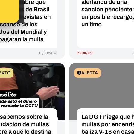
inicius sobre que
alertando de una
jugadores de Brasil
sanción pendiente 
arán entrevistas en
un posible recargo,
escanso de los
un timo
idos del Mundial y
pagarán la multa
15/06/2026
DESINFO
EXTO
ALERTA
sabemos sobre la
La DGT niega que 
udación de multas
multas por encende
bre a qué lo destina
baliza V-16 en cas