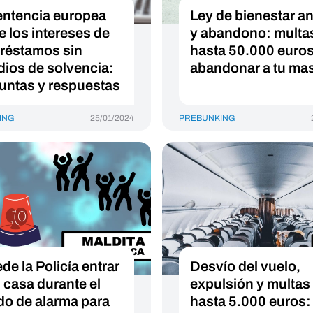
entencia europea
Ley de bienestar a
e los intereses de
y abandono: multa
préstamos sin
hasta 50.000 euros
dios de solvencia:
abandonar a tu ma
untas y respuestas
ING
25/01/2024
PREBUNKING
de la Policía entrar
Desvío del vuelo,
u casa durante el
expulsión y multas
do de alarma para
hasta 5.000 euros: