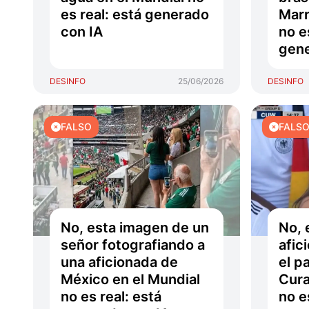
es real: está generado
Marr
con IA
no e
gene
DESINFO
25/06/2026
DESINFO
FALSO
FALS
No, esta imagen de un
No, 
señor fotografiando a
afic
una aficionada de
el p
México en el Mundial
Cura
no es real: está
no e