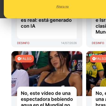
aficionado noruego sin
afic
Ahora no
camiseta durante un
cami
partido del Mundial no
está
es real: está generado
e Isr
con IA
clas
Mund
DESINFO
14/07/2026
DESINFO
FALSO
FALS
No, este vídeo de una
No, 
espectadora bebiendo
una 
agua en el Mundial no
bras