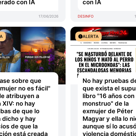
rado con IA
con IA
17/06/2026
DESINFO
TA
ALERTA
rase sobre que
No hay pruebas d
 mujer no es fácil"
que exista el sup
le atribuyen a
libro "16 años con
 XIV: no hay
monstruo" de la
bas de que lo
exmujer de Péter
 dicho y hay
Magyar y ella lo n
cios de que la
aunque sí lo acus
ción está creada
violencia domésti