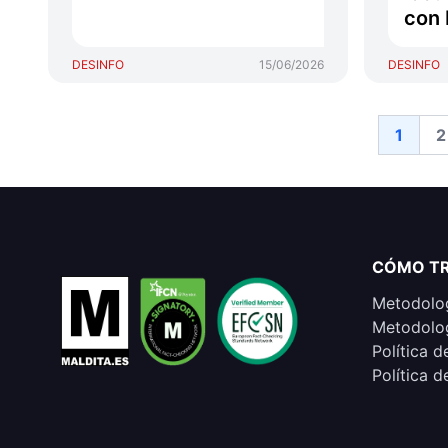
con 
DESINFO
15/06/2026
DESINFO
1
2
CÓMO T
Metodolog
Metodolog
Política d
Política d