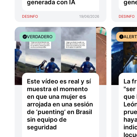
generada con IA
gene
DESINFO
19/06/2026
DESINFO
VERDADERO
ALER
Este vídeo es real y sí
La f
muestra el momento
"ser
en que una mujer es
que 
arrojada en una sesión
León
de ‘puenting’ en Brasil
prue
sin equipo de
haya
seguridad
indi
locu