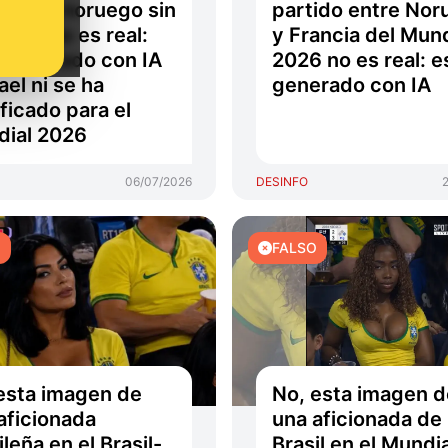
ionado noruego sin
partido entre Nor
seta no es real:
y Francia del Mund
 generado con IA
2026 no es real: e
ael ni se ha
generado con IA
ificado para el
ial 2026
06/07/2026
DESINFO
O
FALSO
esta imagen de
No, esta imagen d
aficionada
una aficionada de
ileña en el Brasil-
Brasil en el Mundi