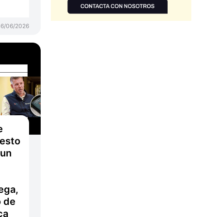
16/06/2026
e
uesto
 un
iega,
ó de
ca