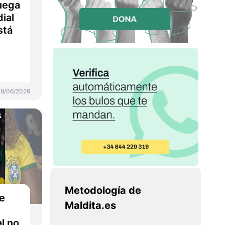
uega
ial
stá
29/06/2026
Metodología de
e
Maldita.es
al no