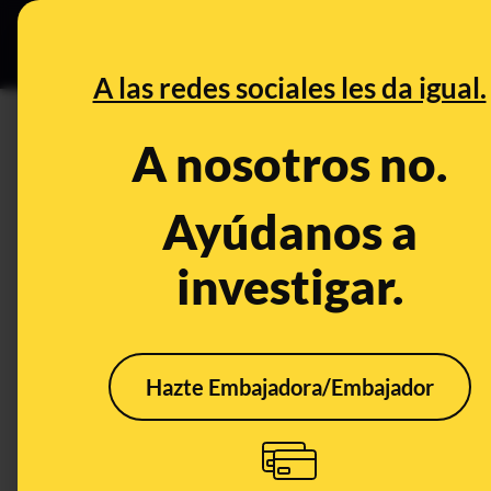
Grupos Ceuta
•
Bu
DESINFO
PREB
A las redes sociales les da igual.
mujer
A nosotros no.
Desinfo
Ayúdanos a
investigar.
FALSO
FALS
Hazte Embajadora/Embajador
No, este vídeo de una
No, 
mujer mirando a un
muje