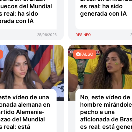
uecos del Mundial
es real: ha sido
s real: ha sido
generada con IA
rada con IA
25/06/2026
DESINFO
O
FALSO
este vídeo de una
No, este vídeo de
ionada alemana en
hombre mirándole
artido Alemania-
pecho a una
zao del Mundial
aficionada de Bras
s real: está
es real: está gene