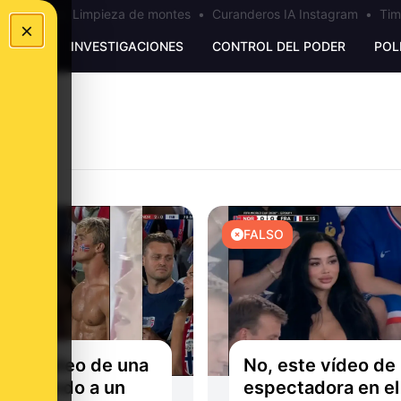
los Ceuta
•
Limpieza de montes
•
Curanderos IA Instagram
•
Tim
×
UNKING
INVESTIGACIONES
CONTROL DEL PODER
POL
O
FALSO
este vídeo de una
No, este vídeo de
r mirando a un
espectadora en el