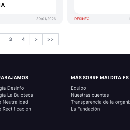
IA
30/01/2026
DESINFO
3
4
>
>>
RABAJAMOS
MÁS SOBRE MALDITA.ES
ía Desinfo
Equipo
ía La Buloteca
Nuestras cuentas
e Neutralidad
Transparencia de la organi
e Rectificación
La Fundación