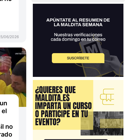
25/06/2026
 un
 el
il no
rado