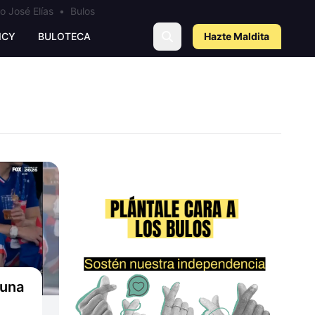
o José Elías
•
Bulos
ICY
BULOTECA
Hazte Maldit
a
 una