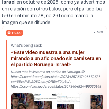
Israel
en octubre de 2025, como
ya advertimos
en relación con otros bulos
, pero el partido iba
5-0 en el minuto 78, no 2-0 como marca la
imagen que se difunde.
7/6/26
FALSO
What's being said:
«Este vídeo muestra a una mujer
mirando a un aficionado sin camiseta en
el partido Noruega-Israel»
Nunca más la llevará a un partido de Noruega.😅
https://x.com/dreamfallart/status/2073425723742667217?
s=46&t=PWq2D8QtgmyOREw70tp6qA
https://x.com/yirmiucderece/status/2073464824496030148