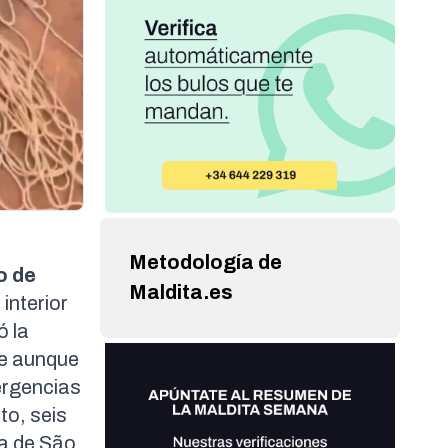
Metodología de
o de
Maldita.es
interior
ó la
ue aunque
ergencias
to, seis
a de São