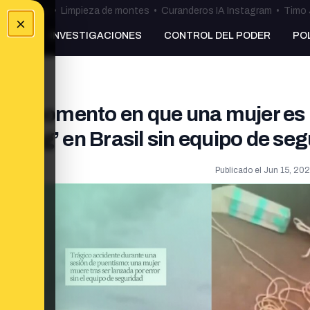
ulos Ceuta
•
Limpieza de montes
•
Curanderos IA Instagram
•
Timo 
×
NKING
INVESTIGACIONES
CONTROL DEL PODER
PO
ra el momento en que una mujer es
nting’ en Brasil sin equipo de se
Publicado el
Jun 15, 202