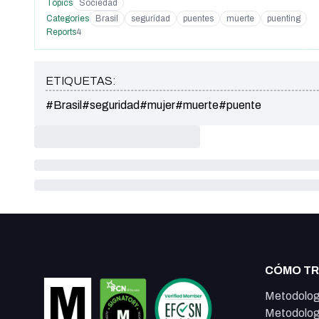
Topics
Sociedad
Categories
Brasil
seguridad
puentes
muerte
puenting
Reports
4
ETIQUETAS:
#Brasil
#seguridad
#mujer
#muerte
#puente
CÓMO T
Metodolog
Metodolog