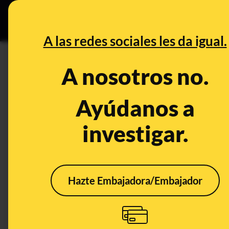
Grupos Ceuta
•
B
DESINFO
PREBU
A las redes sociales les da igual.
DESINFO
VERDADERO
A nosotros no.
Este vídeo es real y sí muest
arrojada en una sesión de ‘pue
Ayúdanos a
investigar.
Sociedad
VERDADERO
Hazte Embajadora/Embajador