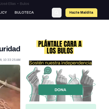
José Elías
•
Bulos
LICY
BULOTECA
Hazte Maldit
a
guridad
6, 10:33:25 AM