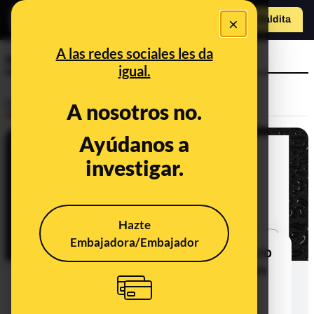
×
Hazte Maldit
o
Abrir menú
A las redes sociales les da
movil
igual.
Desinfo
A nosotros no.
Ayúdanos a
FALSO
investigar.
Hazte
Embajadora/Embajador
"Mamá se me ha mojado el móvil y no
funciona": cuidado con este SMS en
el que se hacen pasar por tus hijos
para pedirte dinero