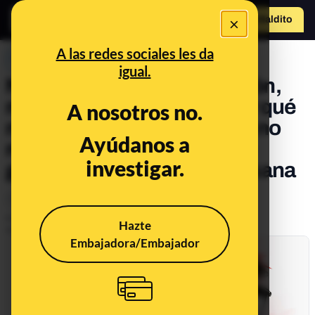
×
Hazte Maldit
o
Abrir menú
A las redes sociales les da
PREBUNKING
igual.
Notificación tras notificación,
mensaje tras mensaje: por qué
A nosotros no.
nos sentimos nerviosos si no
Ayúdanos a
revisamos el móvil y cómo
investigar.
gestionarlo de forma más sana
Tecnología
Publicado el
Jan 7, 2025, 3:38:58 PM
Hazte
Actualizado el
Jan 9, 2026, 8:13:00 AM
Embajadora/Embajador