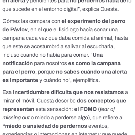
en alerta
y pendientes para
no perdernos nada
de lo
que sucede en el entorno digital”, explica Cuesta.
Gómez las compara con
el experimento del perro
de Pávlov
, en el que el fisiólogo hacía sonar una
campana cada vez que daba comida al animal, hasta
que este se acostumbró a salivar al escucharla,
incluso cuando no había para comer. “
Una
notificación
para nosotros
es como la campana
para el perro
, porque
no sabes cuándo una alerta
es importante
y cuándo no”, ejemplifica.
Esa
incertidumbre dificulta que nos resistamos
a
mirar el móvil. Cuesta describe
dos conceptos que
representan
esta sensación:
el FOMO
(
fear of
missing out
o miedo a perderse algo), que refiere al
“miedo o ansiedad de perdernos
eventos,
experiencias o interacciones en internet y que puede