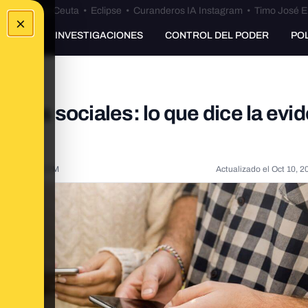
euta
•
Bulos Ceuta
•
Eclipse
•
Curanderos IA Instagram
•
Timo José E
×
UNKING
INVESTIGACIONES
CONTROL DEL PODER
PO
edes sociales: lo que dice la evi
24, 12:34:38 PM
Actualizado el
Oct 10, 2