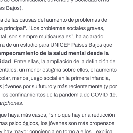
es Bajos).
na de las causas del aumento de problemas de
la principal”. “Los problemas sociales graves,
tal, son siempre multicausales”, ha aclarado
ora de
un estudio para UNICEF Países Bajos
que
 empeoramiento de la salud mental desde la
lidad
. Entre ellas, la ampliación de la definición de
entales, un menor
estigma sobre ellos
, el aumento
colar
, menos juego social en la primera infancia,
s jóvenes por su futuro y más recientemente (y por
a) los confinamientos de la pandemia de COVID-19,
rtphones
.
que haya más casos, “sino que hay una reducción
emas psicológicos, los jóvenes son más propensos
 y hay mayor conciencia en torno a ellos”, explica