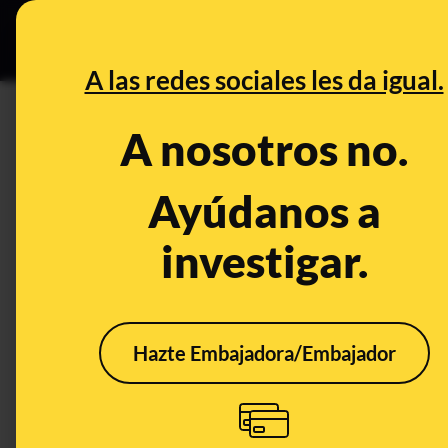
Especial C
DESINFO
PREB
A las redes sociales les da igual.
PREBUNKING
A nosotros no.
Salud mental, smartphones y r
científica
Ayúdanos a
investigar.
Salud
Publicado el
Apr 24, 20
Hazte Embajadora/Embajador