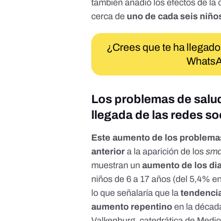
también añadió
los efectos de la
cerca de
uno de cada seis niño
¿Crees que te ha llegado
WhatsA
Los problemas de salu
llegada de las redes so
Este aumento de los problema
anterior
a la aparición de los
sma
muestran un
aumento de los di
niños de 6 a 17 años (del 5,4% 
lo que señalaría que la
tendencia
aumento repentino
en la décad
Valkenburg
, catedrática de Medi