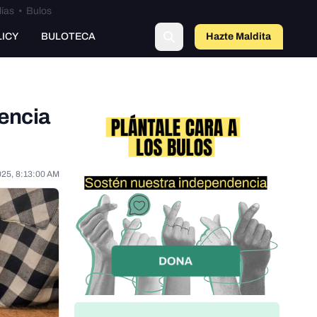
lías
•
Bulos
LICY
BULOTECA
Hazte Maldit
o
dencia
025, 8:13:00 AM