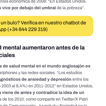
 crisis económica de 2008
: “En Estados Unidos,
s vive por debajo del umbral
de la pobreza”.
 un bulo? Verifica en nuestro chatbot de
pp (+34 644 229 319)
d mental aumentaron antes de la
ciales
s de salud mental en el mundo anglosajón es
rtphones
y las redes sociales. “Los estudios
agnósticos de ansiedad y depresión
entre los
en 2003 al 8,4%) en 2011-2012”
en Estados Unidos
,
 viene de antes y contradice la idea de un
a de los 2010,
como comparte en Twitter/X
Patri
os de Comunicación, Juventud y Sociedad en la