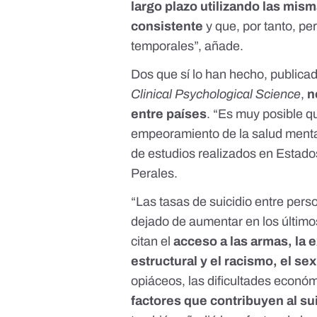
largo plazo utilizando las mi
consistente
y que, por tanto, per
temporales”, añade.
Dos que sí lo han hecho, public
Clinical Psychological Science
,
n
entre países
. “Es muy posible q
empeoramiento de la salud mental
de estudios realizados en Estado
Perales.
“Las tasas de suicidio entre per
dejado de aumentar en los últim
citan
el
acceso a las armas, la e
estructural y el racismo, el s
opiáceos, las dificultades económ
factores que contribuyen al su