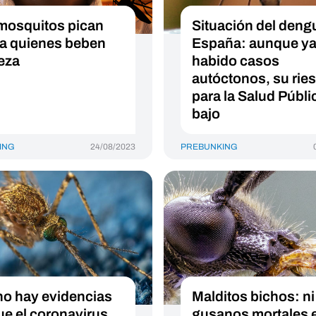
mosquitos pican
Situación del deng
a quienes beben
España: aunque ya
eza
habido casos
autóctonos, su rie
para la Salud Públi
bajo
ING
24/08/2023
PREBUNKING
no hay evidencias
Malditos bichos: ni
ue el coronavirus
gusanos mortales 