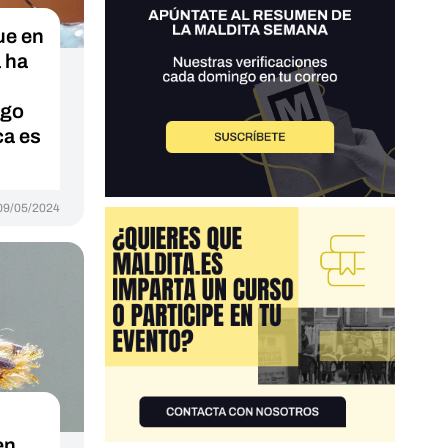
ue en
 ha
sgo
ca es
09/05/2024
en