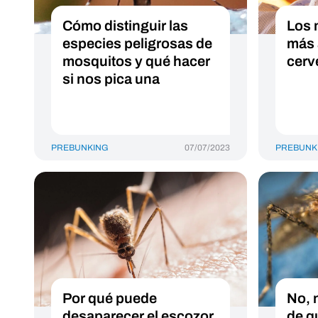
Cómo distinguir las
Los 
especies peligrosas de
más 
mosquitos y qué hacer
cerv
si nos pica una
PREBUNKING
07/07/2023
PREBUNK
Por qué puede
No, 
desaparecer el escozor
de q