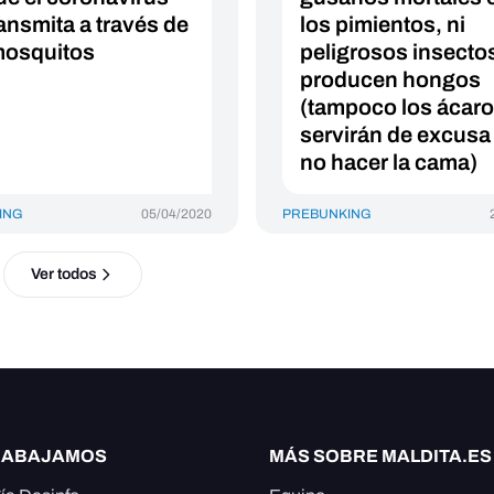
ransmita a través de
los pimientos, ni
mosquitos
peligrosos insecto
producen hongos
(tampoco los ácaro
servirán de excusa
no hacer la cama)
ING
05/04/2020
PREBUNKING
Ver todos
RABAJAMOS
MÁS SOBRE MALDITA.ES