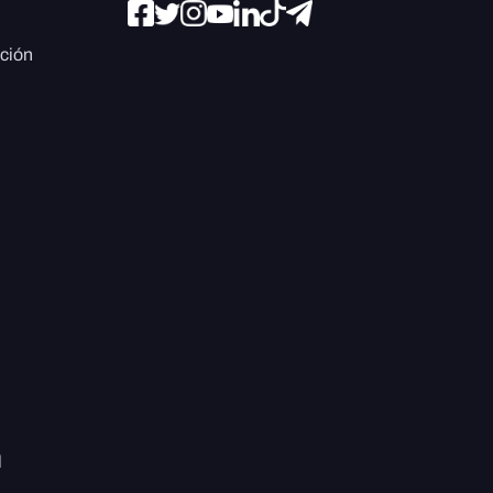
ación
l