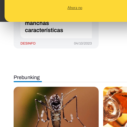
un áfido europeo del
Ahora no
abedul y los supuestos
números son sus
manchas
características
DESINFO
04/10/2023
Prebunking