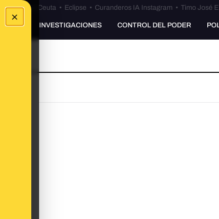
euta
•
Bulos Ceuta
•
Eclipse
•
Curanderos IA Instagram
•
Timo José E
×
UNKING
INVESTIGACIONES
CONTROL DEL PODER
PO