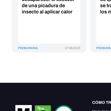
de una picadura de
se t
insecto al aplicar calor
los 
PREBUNKING
17/08/2023
PREBUNK
CÓMO T