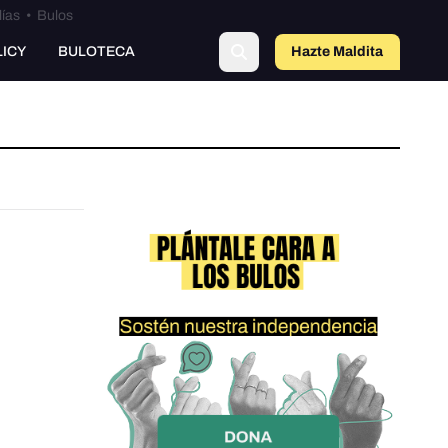
lías
•
Bulos
LICY
BULOTECA
Hazte Maldit
a