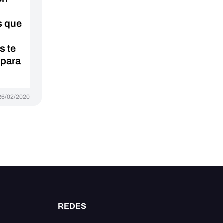
s que
s te
 para
26/02/2020
REDES