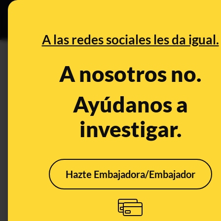
Especial C
DESINFO
PREB
A las redes sociales les da igual.
mosquito
A nosotros no.
Desinfo
Ayúdanos a
investigar.
Hazte Embajadora/Embajador
El bulo del mosquito
con número de serie: es