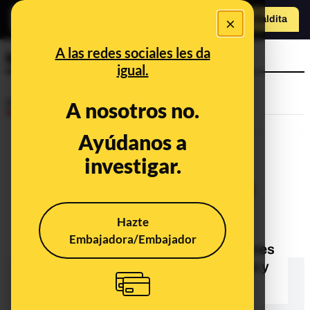
×
o
Hazte Maldit
a
Abrir menú
A las redes sociales les da
Momo
igual.
Desinfo
A nosotros no.
Ayúdanos a
investigar.
Hazte
Embajadora/Embajador
No, el Índice Nacional de Defunciones
no ha contabilizado menos muertos y
muertes que en años anteriores