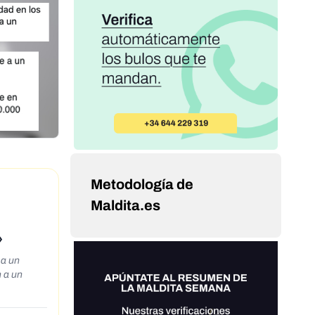
Metodología de
Maldita.es
»
 a un
n a un