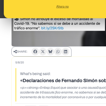
Ahora no
SHARE:
5/8/20
What's being said:
«Declaraciones de Fernando SImón sobr
<p><strong>&nbsp;&quot;que asociar a una causa&quot;</
accidente de tr&aacute;fico enorme, no sabemos si se deb
incremento de la mortalidad por coronavirus o por cualq