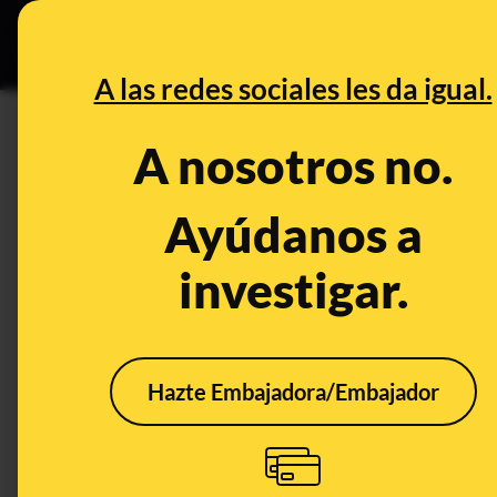
Grupos Ceuta
•
DESINFO
PREB
A las redes sociales les da igual.
DESINFO
A nosotros no.
¿Qué sabemos de las declara
exceso de mortalidad en los 
Ayúdanos a
investigar.
Publicado el
May 8, 2020, 11:31:22 AM
Hazte Embajadora/Embajador