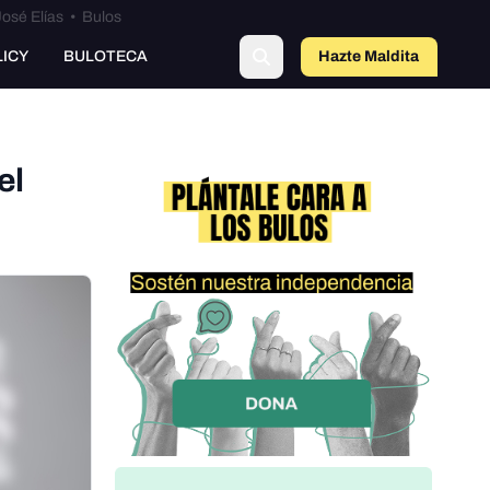
osé Elías
•
Bulos
o
LICY
BULOTECA
Hazte Maldit
a
el