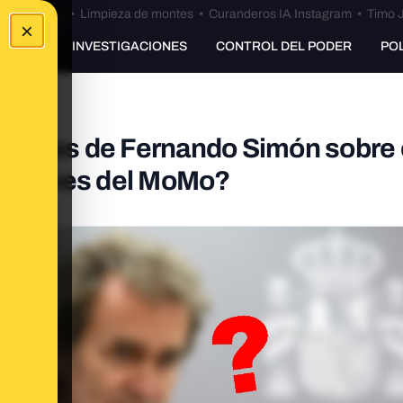
Bulos Ceuta
•
Limpieza de montes
•
Curanderos IA Instagram
•
Timo J
×
UNKING
INVESTIGACIONES
CONTROL DEL PODER
PO
ciones de Fernando Simón sobre 
informes del MoMo?