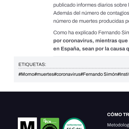
publicado informes diarios sobre l
Además del número de contagios 
número de muertes producidas 
Como ha explicado Fernando Si
por coronavirus, mientras que 
en España, sean por la causa 
ETIQUETAS:
#Momo
#muertes
#coronavirus
#Fernando Simón
#Insti
CÓMO T
Metodolog