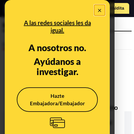
×
Hazte Maldit
a
Abrir menú
A las redes sociales les da
Moisés Arrimadas
igual.
Desinfo
A nosotros no.
Ayúdanos a
investigar.
Hazte
Embajadora/Embajador
¿Qué sabemos sobre la foto del primo
y el padre de Inés Arrimadas que
afirma que ambos trabajaron para el
régimen de Franco?