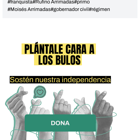
#franquista
#Rufino Arrimadas
#primo
#Moisés Arrimadas
#gobernador civil
#régimen