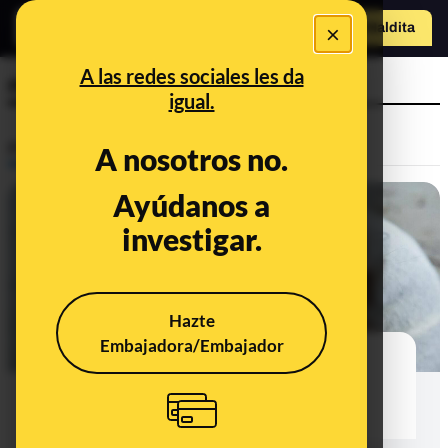
×
Hazte Maldit
a
Abrir menú
A las redes sociales les da
migrañas
igual.
Prebunking
A nosotros no.
Ayúdanos a
investigar.
Hazte
Embajadora/Embajador
¿Se pueden evitar o minimizar los
síntomas de las migrañas
menstruales?