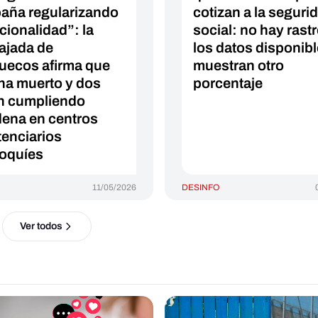
aña regularizando
cotizan a la seguri
cionalidad”: la
social: no hay rastr
jada de
los datos disponib
uecos afirma que
muestran otro
ha muerto y dos
porcentaje
n cumpliendo
ena en centros
tenciarios
oquíes
11/05/2026
DESINFO
Ver todos