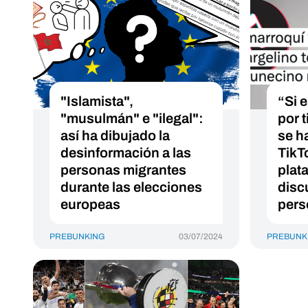
"Islamista",
“Si e
"musulmán" e "ilegal":
por t
así ha dibujado la
se h
desinformación a las
TikT
personas migrantes
plat
durante las elecciones
disc
europeas
pers
PREBUNKING
03/07/2024
PREBUNK