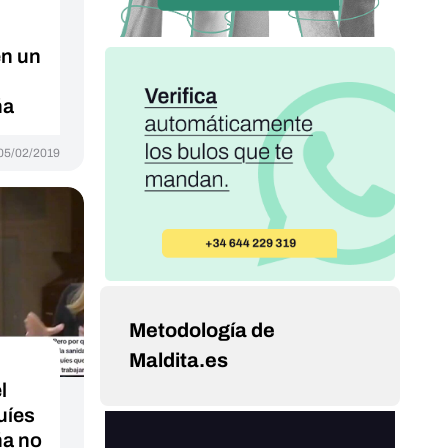
en un
ña
05/02/2019
Metodología de
Maldita.es
l
uíes
ña no