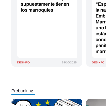
supuestamente tienen
“Esp
los marroquíes
la na
Emba
Marr
uno 
está
cond
peni
marr
DESINFO
29/10/2025
DESINFO
Prebunking