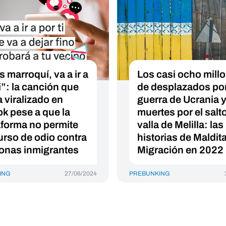
s marroquí, va a ir a
Los casi ocho mill
i”: la canción que
de desplazados por
a viralizado en
guerra de Ucrania y
ok pese a que la
muertes por el salto
aforma no permite
valla de Melilla: las
urso de odio contra
historias de Maldit
onas inmigrantes
Migración en 2022
ING
27/06/2024
PREBUNKING