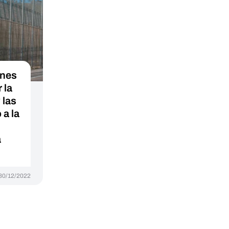
ones
 la
 las
 a la
a
30/12/2022