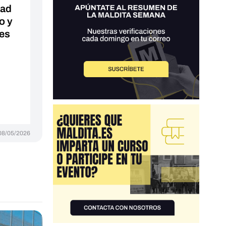
dad
o y
les
08/05/2026