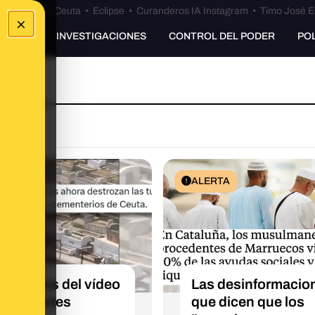
euta
•
Bulos Ceuta
•
Eclipse
•
Curanderos IA Instagram
•
Timo José E
×
UNKING
INVESTIGACIONES
CONTROL DEL PODER
PO
EXTO
ALERTA
sabemos del vídeo
Las desinformacio
inmigrantes
que dicen que los