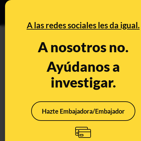
Especial C
DESINFO
PREB
A las redes sociales les da igual.
marroquíes
A nosotros no.
Desinfo
Ayúdanos a
investigar.
CONT
Hazte Embajadora/Embajador
Vídeos virales que sí
Qué 
han sido grabados en
de "