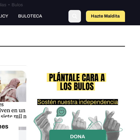
lías
•
Bulos
LICY
BULOTECA
Hazte Maldit
a
nes