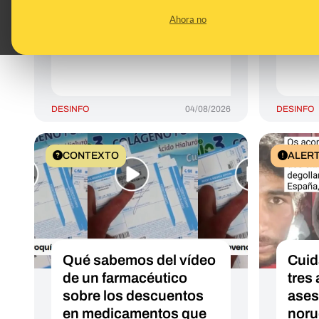
Ceuta y que circulan en
marr
Ahora no
redes a finales de julio
dest
de 2026
ceme
DESINFO
04/08/2026
DESINFO
CONTEXTO
ALER
Qué sabemos del vídeo
Cuid
de un farmacéutico
tres
sobre los descuentos
ases
en medicamentos que
noru