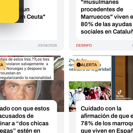
oquíes
"musulmanes
rozando un
procedentes de
nterio en Ceuta"
Marruecos" viven 
80% de las ayudas
sociales en Catalu
03/08/2026
DESINFO
TA
ALERTA
ado con que estos
Cuidado con la
 acusados de
afirmación de que e
inar a “dos chicas
78% de los marroq
egas” estén en
que viven en Espa