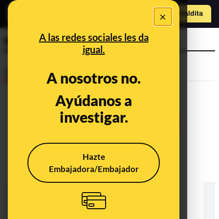
×
Hazte Maldit
a
Abrir menú
A las redes sociales les da
María del Mar Blanco
igual.
Desinfo
A nosotros no.
Ayúdanos a
investigar.
Hazte
Embajadora/Embajador
¿Qué sabemos de este aplauso
supuestamente en honor a Miguel
Ángel Blanco? Es en un acto
homenaje a todas las víctimas del