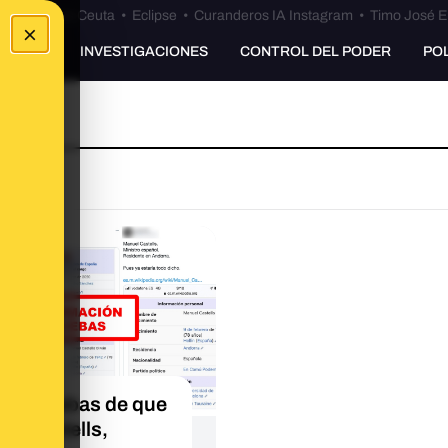
euta
•
Bulos Ceuta
•
Eclipse
•
Curanderos IA Instagram
•
Timo José E
×
UNKING
INVESTIGACIONES
CONTROL DEL PODER
PO
ay pruebas de que
el Castells,