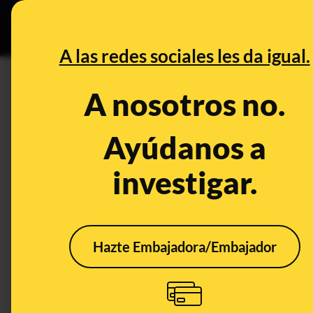
Especial C
DESINFO
PREB
A las redes sociales les da igual.
Manuel Castells
A nosotros no.
Desinfo
Ayúdanos a
investigar.
Hazte Embajadora/Embajador
No, no hay pruebas de
No h
que el Ministerio de
Manu