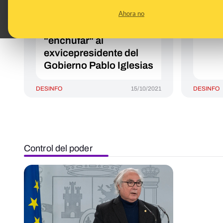
Universidades vaya a
mini
Ahora no
crear una "oficina de
Univ
proyectos" para
en A
"enchufar" al
exvicepresidente del
Gobierno Pablo Iglesias
DESINFO
15/10/2021
DESINFO
Control del poder