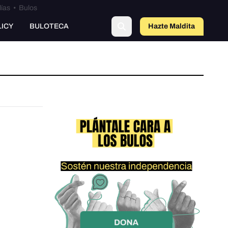
lías
•
Bulos
LICY
BULOTECA
Hazte Maldit
a