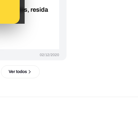
stro de
ersidades, resida
ndorra
02/12/2020
Ver todos