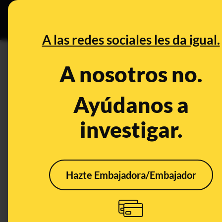
Especial Ceut
DESINFO
PREB
A las redes sociales les da igual.
mamografía
A nosotros no.
Desinfo
Ayúdanos a
investigar.
FALSO
ALER
Hazte Embajadora/Embajador
Suiza no ha prohibido
Por 
las mamografías, a
evid