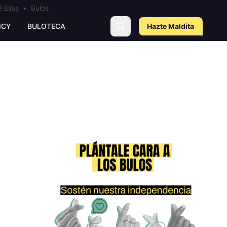
 Elías
•
Bulos
ICY
BULOTECA
Hazte Maldit
a