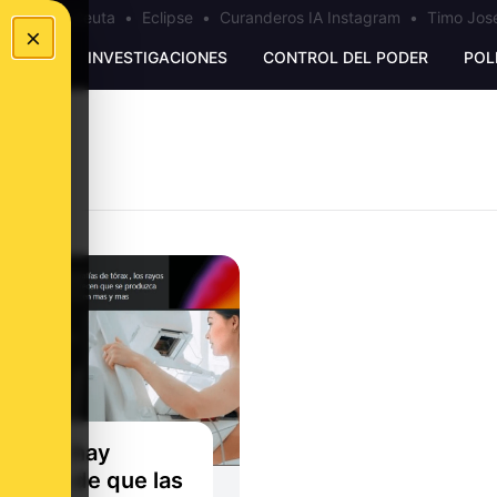
a
•
Bulos Ceuta
•
Eclipse
•
Curanderos IA Instagram
•
Timo José
×
UNKING
INVESTIGACIONES
CONTROL DEL PODER
POL
TA
qué no hay
encias de que las