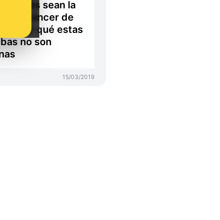
grafías sean la
a del cáncer de
 y por qué estas
bas no son
nas
15/03/2019