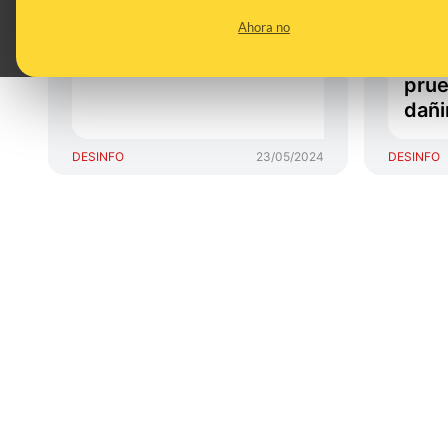
abril de 2026
mamo
Ahora no
caus
mama
prue
dañi
DESINFO
23/05/2024
DESINFO