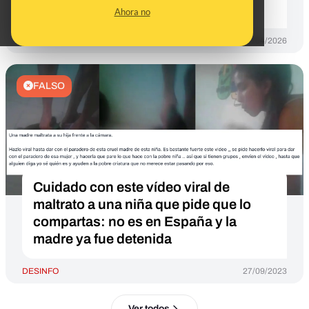
acusó de violencia doméstica
Ahora no
DESINFO
17/04/2026
FALSO
Cuidado con este vídeo viral de
maltrato a una niña que pide que lo
compartas: no es en España y la
madre ya fue detenida
DESINFO
27/09/2023
Ver todos