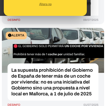
Interior dice que las dietas sí estaban
Ahora no
cubiertas
DESINFO
09/07/2025
ALERTA
La supuesta prohibición del Gobierno
de España de tener más de un coche
por vivienda: no es una iniciativa del
Gobierno sino una propuesta a nivel
local en Mallorca, a 1 de julio de 2025
DESINFO
01/07/2025