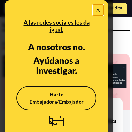
×
Hazte Maldit
a
Abrir menú
A las redes sociales les da
luto oficial
igual.
Desinfo
A nosotros no.
Ayúdanos a
investigar.
Hazte
Embajadora/Embajador
Ayuso y los días de luto por las
víctimas del coronavirus: la
Comunidad de Madrid decretó 70 días
de luto oficial por los difuntos de