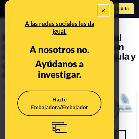
×
Hazte Maldit
o
Abrir menú
A las redes sociales les da
PREBUNKING
igual.
España decreta el luto oficial
más largo desde la transición
A nosotros no.
democrática: ¿cómo se regula y
Ayúdanos a
quién decide cuántos días
investigar.
dura?
Publicado el
May 27, 2020, 7:17:00 AM
Hazte
Embajadora/Embajador