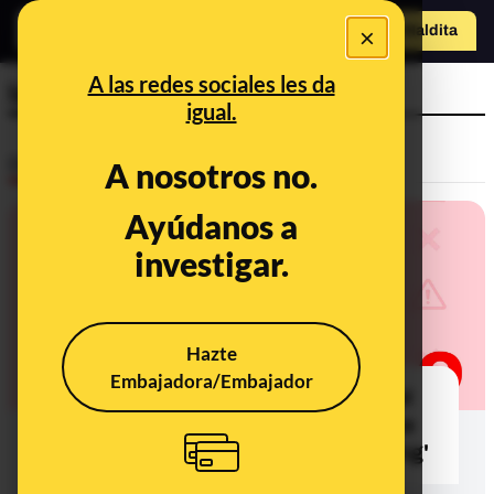
×
o
Hazte Maldit
Abrir menú
a
A las redes sociales les da
latas
igual.
Desinfo
A nosotros no.
Ayúdanos a
investigar.
Hazte
Embajadora/Embajador
El timo de la mininevera gratis por el
"130 aniversario" de Coca-Cola que
se viraliza en Facebook: es 'phishing'