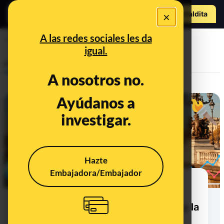
Hazte Maldit
×
a
Abrir menú
A las redes sociales les da
juegos olímpicos
igual.
Prebunking
A nosotros no.
Ayúdanos a
investigar.
Hazte
Embajadora/Embajador
El saneamiento del Sena para los
Juegos Olímpicos: la calidad del
agua según los últimos informes y la
campaña ‘Me cago en el Sena’