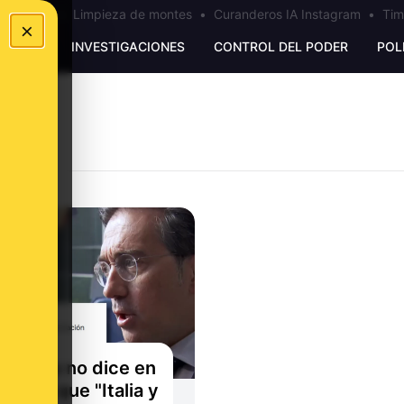
los Ceuta
•
Limpieza de montes
•
Curanderos IA Instagram
•
Tim
×
UNKING
INVESTIGACIONES
CONTROL DEL PODER
POL
O
Albares no dice en
 vídeo que "Italia y