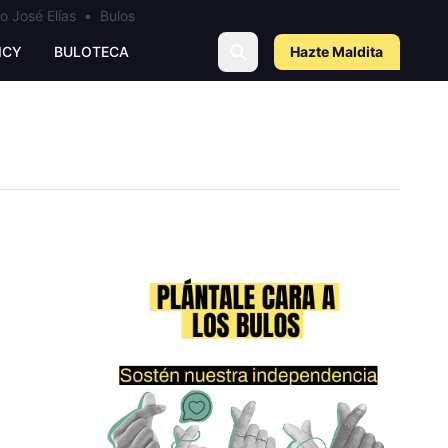
o José Elías
•
Bulos
ICY
BULOTECA
Hazte Maldit
a