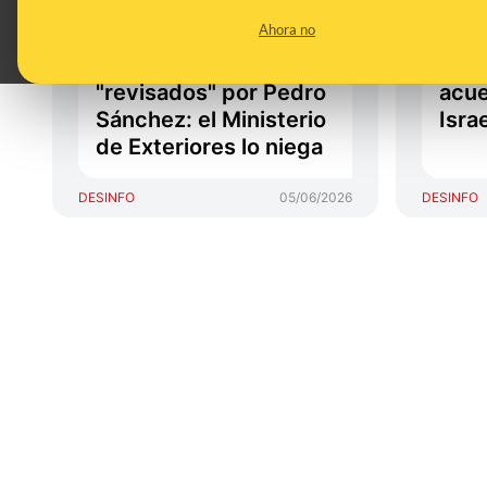
Vaticano los discursos
Alem
Ahora no
del Papa en su visita a
bloq
España para ser
susp
"revisados" por Pedro
acue
Sánchez: el Ministerio
Israe
de Exteriores lo niega
DESINFO
05/06/2026
DESINFO