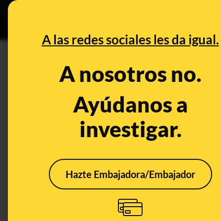
Grupos Ceuta
•
Bu
DESINFO
PREB
A las redes sociales les da igual.
José Manuel Albares Bueno
A nosotros no.
Desinfo
Ayúdanos a
investigar.
CONTEXTO
FALS
Hazte Embajadora/Embajador
Qué sabemos de si
No, 
Albares pidió al
este