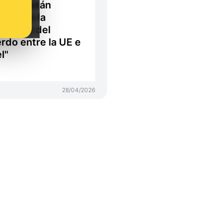
ania están
ueando la
ensión del
rdo entre la UE e
l"
28/04/2026