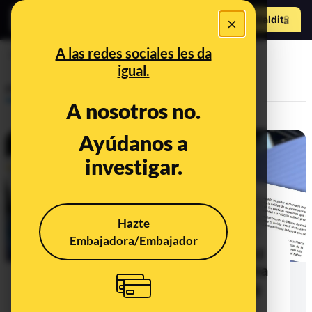
Hazte Maldit
×
o
Abrir menú
A las redes sociales les da
Israel
igual.
Prebunking
A nosotros no.
Ayúdanos a
investigar.
Hazte
Embajadora/Embajador
Turespaña (Ministerio de Turismo)
elimina su posición sobre Palestina
del plan estratégico de marketing
turístico de Israel