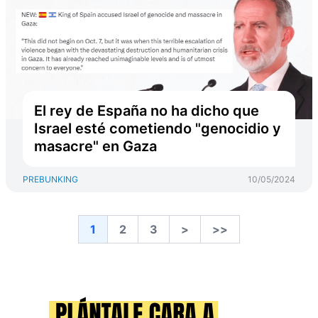
El rey de España no ha dicho que
Israel esté cometiendo "genocidio y
masacre" en Gaza
PREBUNKING
10/05/2024
1
2
3
>
>>