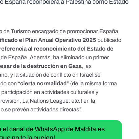
ue España reconociera a Palestina como Estado
erio de Turismo encargado de promocionar España
ficado el Plan Anual Operativo 2025
publicado
 referencia al reconocimiento del Estado de
no de España. Además
, ha eliminado un primer
pesar de la destrucción en Gaza
, las
o, y la situación de conflicto en Israel se
do con “
cierta normalidad
” (de la misma forma
 participación en actividades culturales y
ovisión, La Nations League, etc.) en la
 no se prevén actividades directas”.
ue el canal de WhatsApp de Maldita.es
que no te la cuelen!