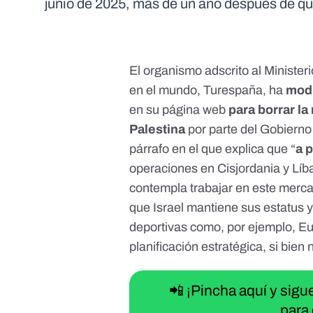
junio de 2025, más de un año después de q
El organismo adscrito al Minist
en el mundo, Turespaña,
ha
modi
en su página web
para borrar
la
Palestina
por parte del Gobier
párrafo
en el que explica que “
a 
operaciones en Cisjordania y Líban
contempla trabajar en este merca
que Israel mantiene sus estatus y
deportivas como, por ejemplo, Eur
planificación estratégica, si bien
📲 ¡Pincha aquí y sig
para 