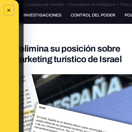
Bulos Ceuta
•
Limpieza de montes
•
Curanderos IA Instagram
•
Timo J
×
UNKING
INVESTIGACIONES
CONTROL DEL PODER
PO
smo) elimina su posición sobre
de marketing turístico de Israel