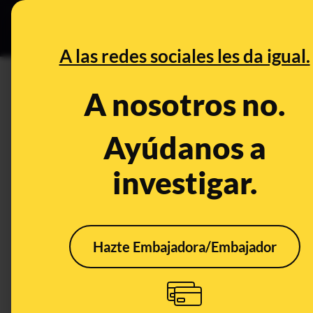
Grupos Ceuta
•
DESINFO
PREB
A las redes sociales les da igual.
PREBUNKING
A nosotros no.
Turespaña (Ministerio de Turi
Palestina del plan estratégico 
Ayúdanos a
investigar.
Publicado el
Oct 3, 2025, 9:48:22 AM
Hazte Embajadora/Embajador