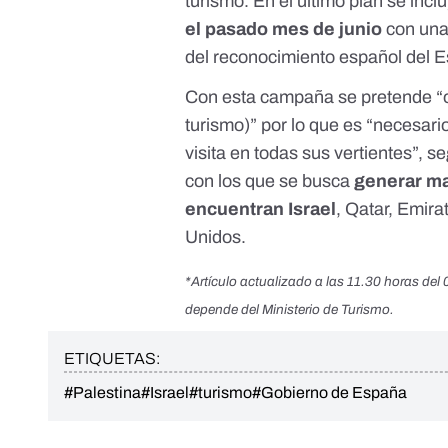
turismo. En el último plan se incl
el pasado mes de junio
con una
del reconocimiento español del 
Con esta campaña se pretende “o
turismo)” por lo que es “necesari
visita en todas sus vertientes”, s
con los que se busca
generar ma
encuentran
Israel
, Qatar, Emir
Unidos
.
*Artículo actualizado a las 11.30 horas de
depende del Ministerio de Turismo.
ETIQUETAS:
#Palestina
#Israel
#turismo
#Gobierno de España