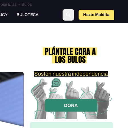
osé Elías
•
Bulos
o
LICY
BULOTECA
Hazte Maldit
a