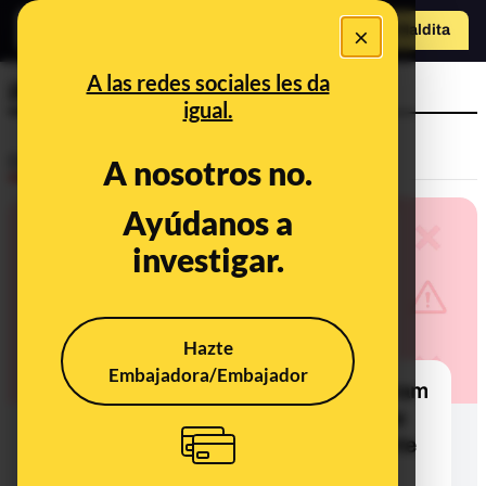
×
Hazte Maldit
a
Abrir menú
A las redes sociales les da
iPhone 12
igual.
Desinfo
A nosotros no.
Ayúdanos a
investigar.
Hazte
Embajadora/Embajador
Cuidado con este sorteo de Instagram
que dice que has ganado un iPhone
12 Pro: es ‘phishing’ y busca robarte
tus datos