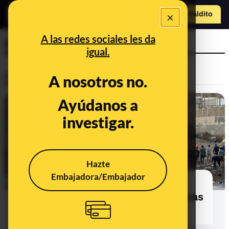
×
Hazte Maldit
o
Abrir menú
A las redes sociales les da
inmigrantes
igual.
Desinfo
A nosotros no.
Ayúdanos a
investigar.
Hazte
Embajadora/Embajador
29 bulos, desinformaciones y
contexto sobre la entrada de personas
migrantes a Ceuta en julio de 2026