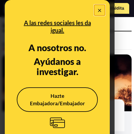
×
Hazte Maldit
o
Abrir menú
A las redes sociales les da
incendio
igual.
Desinfo
A nosotros no.
Ayúdanos a
investigar.
Hazte
Embajadora/Embajador
30 bulos, desinformaciones y
contexto sobre los incendios del
verano de 2026 en España