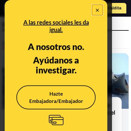
×
Hazte Maldit
a
Abrir menú
A las redes sociales les da
hundido
igual.
Desinfo
A nosotros no.
Ayúdanos a
investigar.
Hazte
Embajadora/Embajador
No, este vídeo no muestra un buque
de Estados Unidos hundiéndose en el
Mar Rojo: es el hundimiento de un
pesquero en el Atlántico en 2015